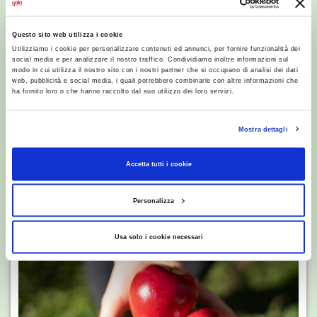
Questo sito web utilizza i cookie
Utilizziamo i cookie per personalizzare contenuti ed annunci, per fornire funzionalità dei
social media e per analizzare il nostro traffico. Condividiamo inoltre informazioni sul
modo in cui utilizza il nostro sito con i nostri partner che si occupano di analisi dei dati
web, pubblicità e social media, i quali potrebbero combinarle con altre informazioni che
SCELTI PER TE
ha fornito loro o che hanno raccolto dal suo utilizzo dei loro servizi.
Speedy Cocco Decorticato: si
taglia come un melone!
Mostra dettagli
Accetta tutti i cookie
Personalizza
Usa solo i cookie necessari