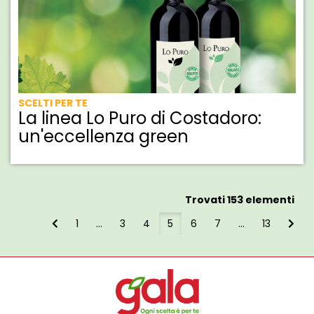
SCELTI PER TE
La linea Lo Puro di Costadoro:
un'eccellenza green
Trovati 153 elementi
1
...
3
4
5
6
7
...
13