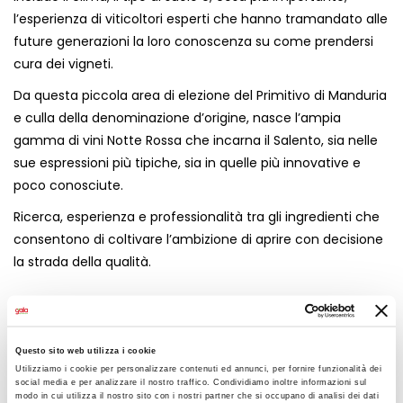
l’esperienza di viticoltori esperti che hanno tramandato alle
future generazioni la loro conoscenza su come prendersi
cura dei vigneti.
Da questa piccola area di elezione del Primitivo di Manduria
e culla della denominazione d’origine, nasce l’ampia
gamma di vini Notte Rossa che incarna il Salento, sia nelle
sue espressioni più tipiche, sia in quelle più innovative e
poco conosciute.
Ricerca, esperienza e professionalità tra gli ingredienti che
consentono di coltivare l’ambizione di aprire con decisione
la strada della qualità.
Qual è lo stile del vostro Rosato?
Colore tenue, lieve, che seduce non solo grazie alla
Questo sito web utilizza i cookie
Utilizziamo i cookie per personalizzare contenuti ed annunci, per fornire funzionalità dei
delicata nuance, ma anche con le gentilezze dell’uva
social media e per analizzare il nostro traffico. Condividiamo inoltre informazioni sul
Primitivo. Uno stile che si potrebbe definire provenzale, ma
modo in cui utilizza il nostro sito con i nostri partner che si occupano di analisi dei dati