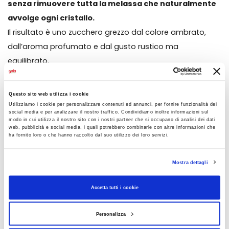
senza rimuovere tutta la melassa che naturalmente
avvolge ogni cristallo.
Il risultato è uno zucchero grezzo dal colore ambrato,
dall’aroma profumato e dal gusto rustico ma
equilibrato.
Nostrano è
disponibile anche in versione biologica
e
Questo sito web utilizza i cookie
rappresenta una scelta consapevole per chi cerca un
Utilizziamo i cookie per personalizzare contenuti ed annunci, per fornire funzionalità dei
social media e per analizzare il nostro traffico. Condividiamo inoltre informazioni sul
prodotto buono, pulito e giusto. Perché la dolcezza, quando
modo in cui utilizza il nostro sito con i nostri partner che si occupano di analisi dei dati
web, pubblicità e social media, i quali potrebbero combinarle con altre informazioni che
è anche sostenibile, ha tutto un altro sapore.
ha fornito loro o che hanno raccolto dal suo utilizzo dei loro servizi.
Mostra dettagli
CONDIVIDI
Accetta tutti i cookie
AGGIUNGI AI PREFERITI
Personalizza