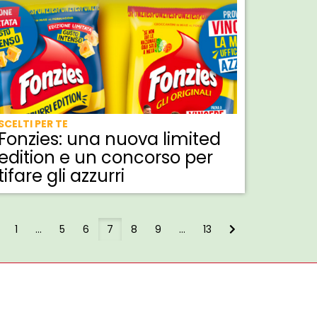
SCELTI PER TE
Fonzies: una nuova limited
edition e un concorso per
tifare gli azzurri
1
...
5
6
7
8
9
...
13