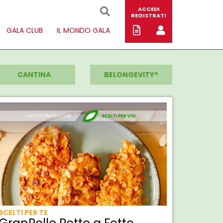
ACCEDI
REGISTRATI
GALA CLUB
IL MONDO GALA
CANTINA
BELONGEVITY®
SCELTI PER TE