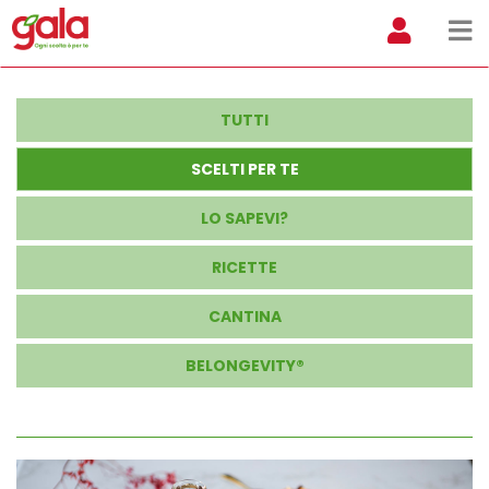
TUTTI
SCELTI PER TE
LO SAPEVI?
RICETTE
CANTINA
BELONGEVITY®