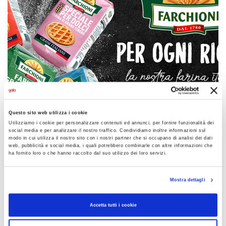
Questo sito web utilizza i cookie
Utilizziamo i cookie per personalizzare contenuti ed annunci, per fornire funzionalità dei
social media e per analizzare il nostro traffico. Condividiamo inoltre informazioni sul
modo in cui utilizza il nostro sito con i nostri partner che si occupano di analisi dei dati
web, pubblicità e social media, i quali potrebbero combinarle con altre informazioni che
ha fornito loro o che hanno raccolto dal suo utilizzo dei loro servizi.
Mostra dettagli
Accetta tutti i cookie