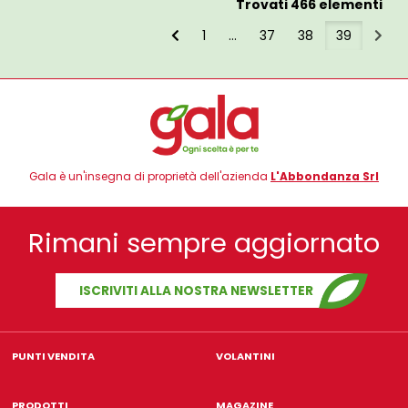
Trovati 466 elementi
1
...
37
38
39