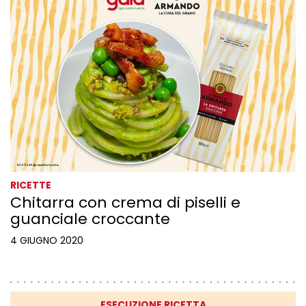
RICETTE
Chitarra con crema di piselli e
guanciale croccante
4 GIUGNO 2020
ESECUZIONE RICETTA