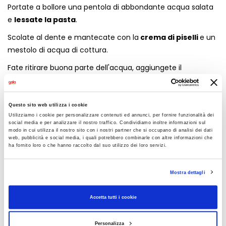
Portate a bollore una pentola di abbondante acqua salata
e
lessate la pasta
.
Scolate al dente e mantecate con la
crema di piselli
e un
mestolo di acqua di cottura.
Fate ritirare buona parte dell'acqua, aggiungete il
guanciale
e lasciate insaporire.
Questo sito web utilizza i cookie
Quando l'acqua sarà completamente ritirata lasciando
Utilizziamo i cookie per personalizzare contenuti ed annunci, per fornire funzionalità dei
social media e per analizzare il nostro traffico. Condividiamo inoltre informazioni sul
posto a una
deliziosa cremina
spegnete il fuoco,
modo in cui utilizza il nostro sito con i nostri partner che si occupano di analisi dei dati
web, pubblicità e social media, i quali potrebbero combinarle con altre informazioni che
aggiungete una spolverata di
Parmigiano Reggiano
e
ha fornito loro o che hanno raccolto dal suo utilizzo dei loro servizi.
correte a tavola per divorarla!
Mostra dettagli
CONDIVIDI
Accetta tutti i cookie
Personalizza