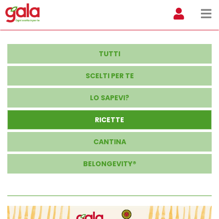
TUTTI
SCELTI PER TE
LO SAPEVI?
RICETTE
CANTINA
BELONGEVITY®