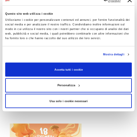
Questo sito web utilizza i cookie
Utilizziamo i cookie per personalizzare contenuti ed annunci, per fornire funzionalità dei
social media e per analizzare il nostro traffico. Condividiamo inoltre informazioni sul
modo in cui utilizza il nostro sito con i nostri partner che si occupano di analisi dei dati
web, pubblicità e social media, i quali potrebbero combinarle con altre informazioni che
ha fornito loro o che hanno raccolto dal suo utilizzo dei loro servizi.
Fiori rossi contro la violenza
In continuità con la campagna #civuoleunfiore, in
Mostra dettagli
occasione della Giornata internazionale per l'eliminazione
della violenza contro le donne, Gala rinnova il suo l'impegno
Accetta tutti i cookie
a sostegno dei centri antiviolenza sul territorio,
donando
2mila euro all’associazione Libera…mente donna ets
ed ai suoi centri antiviolenza, che accolgono, sostengono e
Personalizza
se necessario ospitano le donne vittime di violenza e i loro
figli, accompagnandole in un percorso verso la libertà e
l'autodeterminazione.
Usa solo i cookie necessari
leggi la news