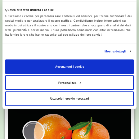
Questo sito web utilizza i cookie
Utilizziamo i cookie per personalizzare contenuti ed annunci, per fornire funzionalità dei
social media e per analizzare il nostro traffico. Condividiamo inoltre informazioni sul
modo in cui utilizza il nostro sito con i nostri partner che si occupano di analisi dei dati
web, pubblicità e social media, i quali potrebbero combinarle con altre informazioni che
ha fornito loro o che hanno raccolto dal suo utilizzo dei loro servizi.
LO SAPEVI?
Uva Cotton Candy: dolcezza
irresistibile!
Mostra dettagli
Accetta tutti i cookie
Personalizza
Usa solo i cookie necessari