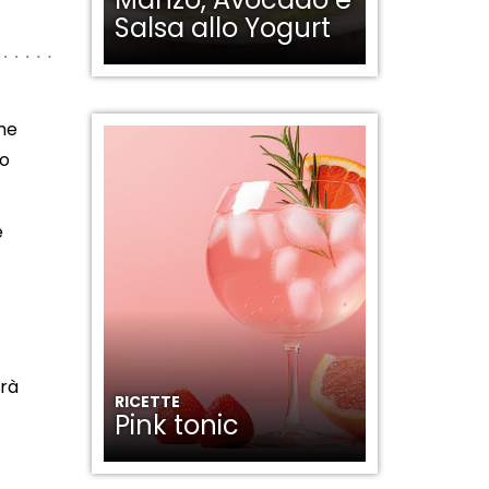
Salsa allo Yogurt
che
io
è
irà
RICETTE
Pink tonic