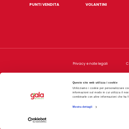
PUNTI VENDITA
VOLANTINI
Privacy e note legali
C
Questo sito web utilizza i cookie
L'ABBONDANZA
Srl Via Rodolfo Morandi, 1
Utilizziamo i cookie per personalizzare con
informazioni sul modo in cui utilizza il nos
combinarle con altre informazioni che ha fo
Mostra dettagli