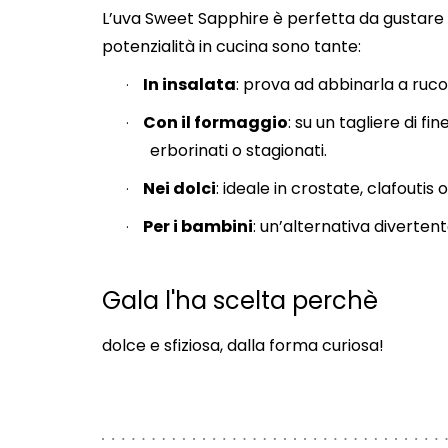
L’uva Sweet Sapphire è perfetta da gustare
potenzialità in cucina sono tante:
In insalata
: prova ad abbinarla a ruco
·
Con il formaggio
: su un tagliere di f
·
erborinati o stagionati.
Nei dolci
: ideale in crostate, clafouti
·
Per i bambini
: un’alternativa diverten
·
Gala l'ha scelta perchè
dolce e sfiziosa, dalla forma curiosa!