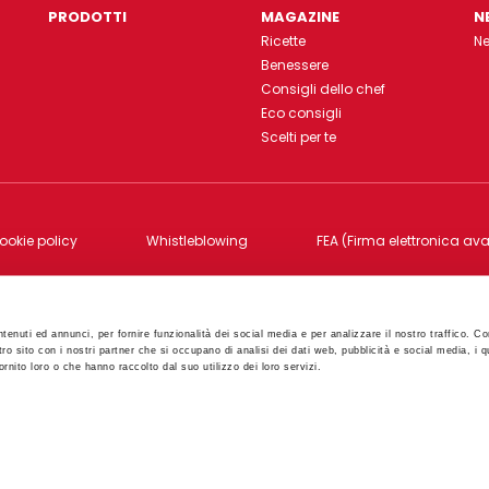
PRODOTTI
MAGAZINE
N
Ricette
N
Benessere
Consigli dello chef
Eco consigli
Scelti per te
ookie policy
Whistleblowing
FEA (Firma elettronica av
6bis 06012 Città di Castello - PG - Cod.Fisc., P.IVA e Reg. Imp. di P
tenuti ed annunci, per fornire funzionalità dei social media e per analizzare il nostro traffico. Co
tro sito con i nostri partner che si occupano di analisi dei dati web, pubblicità e social media, i q
rnito loro o che hanno raccolto dal suo utilizzo dei loro servizi.
Created by