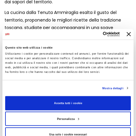
dai sapori del territorio.
La cucina dalla Tenuta Ammiraglia esalta il gusto del
territorio, proponendo le migliori ricette della tradizione
toscana, studiate per accompagnarsi in una soave
armonia con i vini Frescobaldi. Così ogni calice e ogni piatto
diventano un viaggio nel cuore della Toscana più
Questo sito web utilizza i cookie
autentica.
Utilizziamo i cookie per personalizzare contenuti ed annunci, per fornire funzionalità dei
social media e per analizzare il nostro traffico. Condividiamo inoltre informazioni sul
modo in cui utilizza il nostro sito con i nostri partner che si occupano di analisi dei dati
web, pubblicità e social media, i quali potrebbero combinarle con altre informazioni che
ha fornito loro o che hanno raccolto dal suo utilizzo dei loro servizi.
CONDIVIDI
Mostra dettagli
Accetta tutti i cookie
AGGIUNGI AI PREFERITI
Personalizza
LEGGI ANCHE
Usa solo i cookie necessari