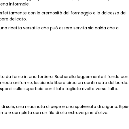
cena informale.
erfettamente con la cremosità del formaggio e la dolcezza dei
pore delicato.
una ricetta versatile che può essere servita sia calda che a
rta da forno in una tortiera. Bucherella leggermente il fondo co
in modo uniforme, lasciando libero circa un centimetro dal bordo.
onili sulla superficie con il lato tagliato rivolto verso l'alto.
o di sale, una macinata di pepe e una spolverata di origano. Ripi
erno e completa con un filo di olio extravergine d'oliva.