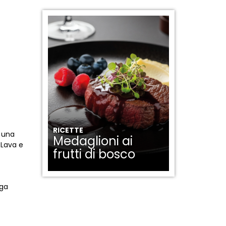
RICETTE
n una
Medaglioni ai
 Lava e
frutti di bosco
ega