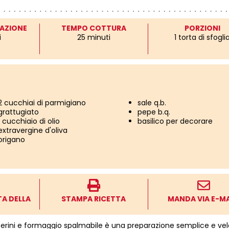
AZIONE
TEMPO COTTURA
PORZIONI
i
25 minuti
1 torta di sfogli
2 cucchiai di parmigiano
sale q.b.
grattugiato
pepe b.q.
1 cucchiaio di olio
basilico per decorare
extravergine d'oliva
origano
TA DELLA
STAMPA RICETTA
MANDA VIA E-MA
tterini e formaggio spalmabile è una preparazione semplice e vel