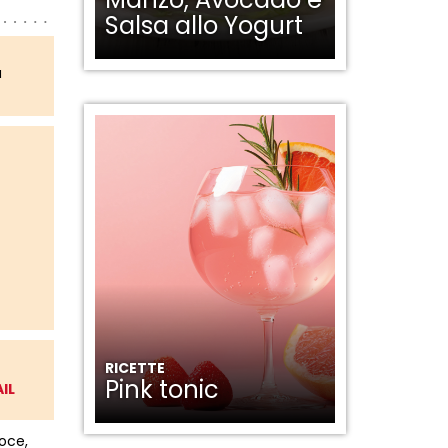
Salsa allo Yogurt
a
RICETTE
Pink tonic
IL
oce,