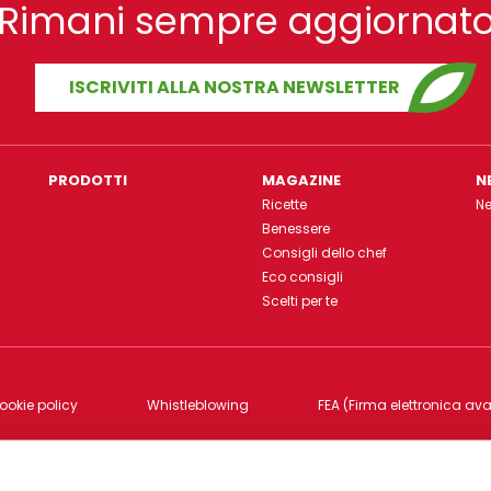
Rimani sempre aggiornat
ISCRIVITI ALLA NOSTRA NEWSLETTER
PRODOTTI
MAGAZINE
N
Ricette
N
Benessere
Consigli dello chef
Eco consigli
Scelti per te
ookie policy
Whistleblowing
FEA (Firma elettronica av