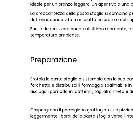
ideale per un pranzo leggero, un aperitivo o una 
La croccantezza della pasta sfoglia si combina p
datterini, dando vita a un piatto colorato e dal sa
Facile da realizzare anche all'ultimo momento, è 
temperatura ambiente.
Preparazione
Srotola la pasta sfoglia e sistemala con la sua ca
forchetta e distribuisci il formaggio spalmabile 
asciuga i pomodorini datterini, tagliali a metà e disp
Cospargi con il parmigiano grattugiato, un pizzic
leggermente i bordi della pasta sfoglia verso l'int