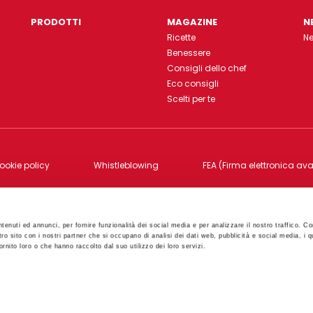
PRODOTTI
MAGAZINE
N
Ricette
N
Benessere
Consigli dello chef
Eco consigli
Scelti per te
ookie policy
Whistleblowing
FEA (Firma elettronica av
 16bis 06012 Città di Castello - PG - Cod.Fisc., P.IVA e Reg. Imp. di PG 00
tenuti ed annunci, per fornire funzionalità dei social media e per analizzare il nostro traffico. Co
tro sito con i nostri partner che si occupano di analisi dei dati web, pubblicità e social media, i q
rnito loro o che hanno raccolto dal suo utilizzo dei loro servizi.
Created by