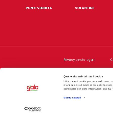
PUNTI VENDITA
VOLANTINI
Privacy e note legali
C
Questo sito web utilizza i cookie
L'ABBONDANZA
Srl Via Rodolfo Morandi,
Utilizziamo i cookie per personalizzare con
informazioni sul modo in cui utilizza il nos
combinarle con altre informazioni che ha fo
Mostra dettagli