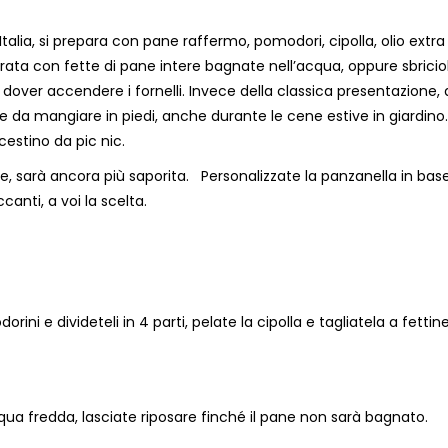
Italia, si prepara con pane raffermo, pomodori, cipolla, olio extra
arata con fette di pane intere bagnate nell’acqua, oppure sbricio
a dover accendere i fornelli. Invece della classica presentazione,
le da mangiare in piedi, anche durante le cene estive in giardino.
 cestino da pic nic.
e, sarà ancora più saporita. Personalizzate la panzanella in base
ccanti, a voi la scelta.
dorini e divideteli in 4 parti, pelate la cipolla e tagliatela a fettin
cqua fredda, lasciate riposare finché il pane non sarà bagnato.