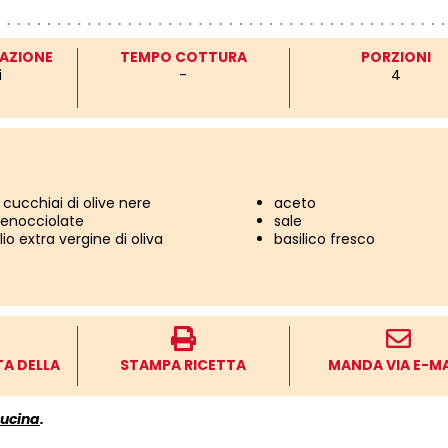
AZIONE
TEMPO COTTURA
PORZIONI
i
-
4
 cucchiai di olive nere
aceto
enocciolate
sale
lio extra vergine di oliva
basilico fresco
TA DELLA
STAMPA RICETTA
MANDA VIA E-MA
cucina
.