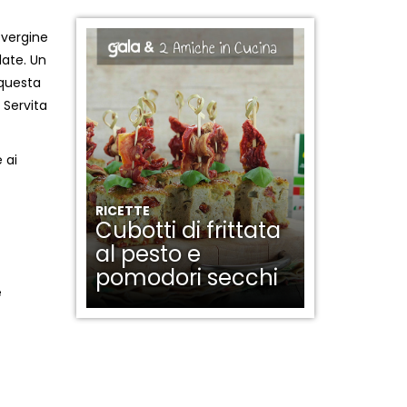
 vergine
late. Un
 questa
 Servita
 ai
RICETTE
Cubotti di frittata
al pesto e
pomodori secchi
e