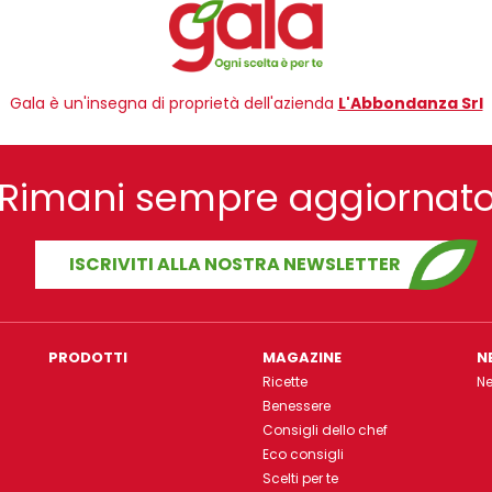
Gala è un'insegna di proprietà dell'azienda
L'Abbondanza Srl
Rimani sempre aggiornat
ISCRIVITI ALLA NOSTRA NEWSLETTER
PRODOTTI
MAGAZINE
N
Ricette
N
Benessere
Consigli dello chef
Eco consigli
Scelti per te