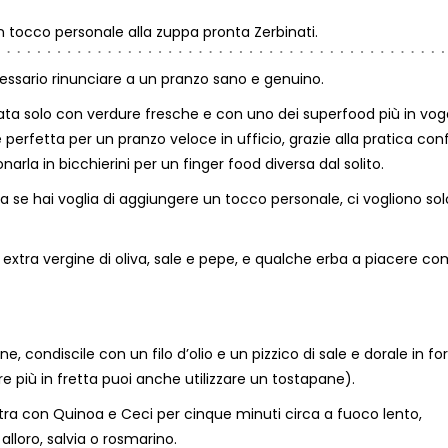
tocco personale alla zuppa pronta Zerbinati.
ssario rinunciare a un pranzo sano e genuino.
ata solo con verdure fresche e con uno dei superfood più in vog
perfetta per un pranzo veloce in ufficio, grazie alla pratica con
arla in bicchierini per un finger food diversa dal solito.
 se hai voglia di aggiungere un tocco personale, ci vogliono sol
 extra vergine di oliva, sale e pepe, e qualche erba a piacere c
e, condiscile con un filo d’olio e un pizzico di sale e dorale in fo
re più in fretta puoi anche utilizzare un tostapane).
stra con Quinoa e Ceci per cinque minuti circa a fuoco lento,
loro, salvia o rosmarino.