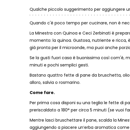
Qualche piccolo suggerimento per aggiungere un 
Quando c'è poco tempo per cucinare, non è nece
La Minestra con Quinoa e Ceci Zerbinati è prepar
momento: la quinoa. Gustosa, nutriente e ricca, è 
già pronta per il microonde, ma puoi anche porzion
Se la gusti fuori casa è buonissima così com'è, ma
minuti e pochi semplici gesti.
Bastano quattro fette di pane da bruschetta, olio
alloro, salvia o rosmarino.
Come fare.
Per prima cosa disponi su una teglia le fette di pan
preriscaldato a 180° per circa 5 minuti (se vuoi fa
Mentre lasci bruschettare il pane, scalda la Mine
aggiungendo a piacere un’erba aromatica come al