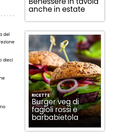
Benessere in tavola
anche in estate
a del
fezione
o dieci
ome
RICETTE
Burger veg di
rno
fagioli rossi e
barbabietola