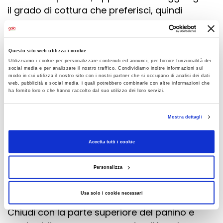
il grado di cottura che preferisci, quindi
aggiusta di sale e pepe.
Questo sito web utilizza i cookie
Nel frattempo taglia i panini a metà e tostali
Utilizziamo i cookie per personalizzare contenuti ed annunci, per fornire funzionalità dei
sulla piastra per 1-2 minuti, così da renderli
social media e per analizzare il nostro traffico. Condividiamo inoltre informazioni sul
modo in cui utilizza il nostro sito con i nostri partner che si occupano di analisi dei dati
leggermente croccanti. Dividi l'avocado a
web, pubblicità e social media, i quali potrebbero combinarle con altre informazioni che
ha fornito loro o che hanno raccolto dal suo utilizzo dei loro servizi.
metà, elimina il nocciolo, rimuovi la buccia e
affettalo in modo uniforme.
Mostra dettagli
A questo punto assembla gli hamburger.
Accetta tutti i cookie
Disponi una foglia di lattuga sulla base di
Personalizza
ciascun panino, adagia l'hamburger caldo,
aggiungi le fette di avocado e completa con
Usa solo i cookie necessari
una generosa quantità di salsa di mango.
Chiudi con la parte superiore del panino e