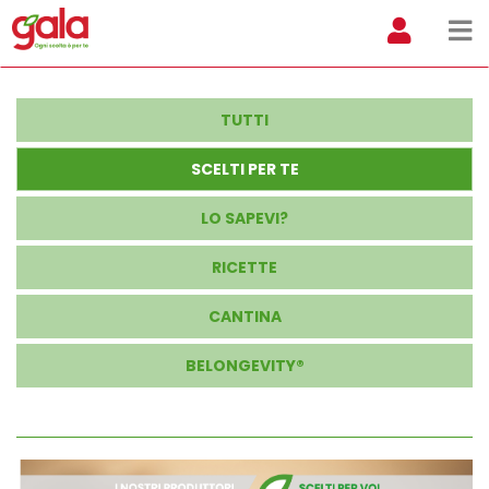
TUTTI
SCELTI PER TE
LO SAPEVI?
RICETTE
CANTINA
BELONGEVITY®