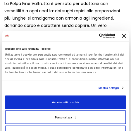
La Polpa Fine Valfrutta è pensata per adattarsi con
versatilità a ogni ricetta: dai sughi rapidi alle preparazioni
più lunghe, si amalgama con armonia agli ingredienti,
donando corpo e carattere senza coprire. Un vero
concentrato di sapore e benessere, ideale per chi ama
cucinare con ingredienti semplici e autentici.
Sceglietela sugli scaffali del vostro Gala, per portare in
Questo sito web utilizza i cookie
Utilizziamo i cookie per personalizzare contenuti ed annunci, per fornire funzionalità dei
tavola il sapore genuino della tradizione italiana e una
social media e per analizzare il nostro traffico. Condividiamo inoltre informazioni sul
modo in cui utilizza il nostro sito con i nostri partner che si occupano di analisi dei dati
scelta di cura versoil pianeta.
web, pubblicità e social media, i quali potrebbero combinarle con altre informazioni che
ha fornito loro o che hanno raccolto dal suo utilizzo dei loro servizi.
CONDIVIDI
Mostra dettagli
Accetta tutti i cookie
AGGIUNGI AI PREFERITI
Personalizza
LEGGI ANCHE