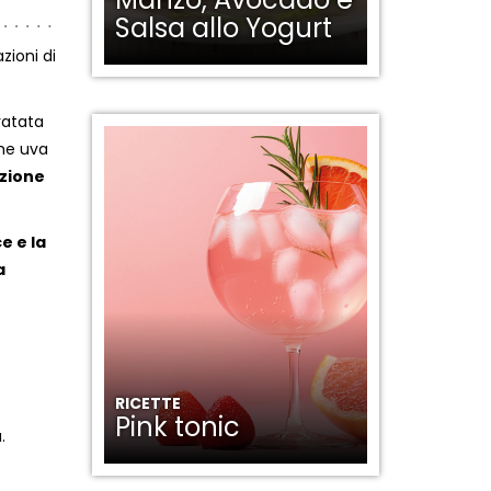
Salsa allo Yogurt
zioni di
ratata
ome uva
azione
e e la
a
RICETTE
Pink tonic
.