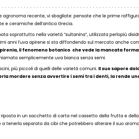
 agronoma recente, vi sbagliate: pensate che le prime raffigura
nete e ceramiche dell’antica Grecia.
ta soprattutto nella varietà “sultanina”, utilizzata perlopiù disid
ltimi anni l’uva apirene si sta diffondendo sul mercato anche c
pirenia, il fenomeno botanico che vede la mancata form
iamata semplicemente uva bianca senza semi.
cini, più piccoli di quelli delle varietà comuni.
Il suo sapore dolc
erla mordere senza avvertire i semi tra i denti, la rende un
 riposta in un sacchetto di carta nel cassetto della frutta e della
 a tenerla separata da cibi che potrebbero alterare il suo aroma