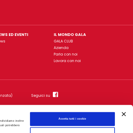
EWS ED EVENTI
IL MONDO GALA
ews
GALA CLUB
Azienda
Parla con noi
Lavora con noi
anzata)
Seguici su
Accetta tutti i cookie
326380540 - Capitale Soc. € 25.000.000 i.v.
ndividiamo inoltre
uali potrebbero