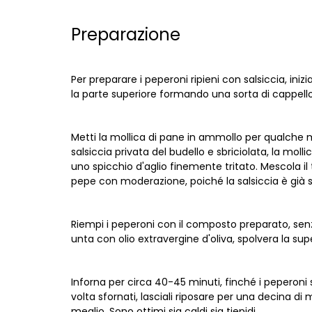
Preparazione
Per preparare i peperoni ripieni con salsiccia, ini
la parte superiore formando una sorta di cappello 
Metti la mollica di pane in ammollo per qualche mi
salsiccia privata del budello e sbriciolata, la molli
uno spicchio d'aglio finemente tritato. Mescola 
pepe con moderazione, poiché la salsiccia è già s
Riempi i peperoni con il composto preparato, senz
unta con olio extravergine d'oliva, spolvera la sup
Inforna per circa 40-45 minuti, finché i peperoni s
volta sfornati, lasciali riposare per una decina di m
meglio. Sono ottimi sia caldi sia tiepidi.