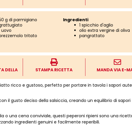
50 g di parmigiano
Ingredienti
grattugiato
1 spicchio d'aglio
1 uovo
olio extra vergine di oliva
prezzemolo tritato
pangrattato
TA DELLA
STAMPA RICETTA
MANDA VIA E-MA
atto ricco e gustoso, perfetto per portare in tavola i sapori aute
on il gusto deciso della salsiccia, creando un equilibrio di sapori
lia o una cena conviviale, questi peperoni ripieni sono una ricett
zando ingredienti genuini e facilmente reperibili.