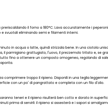
zia preriscaldando il forno a 180°C. Lava accuratamente i peperoni,
e svuotali eliminando semi e filamenti interni.
nuto in acqua o latte, quindi strizzala bene. In una ciotola unisc
ca, il parmigiano grattugiato, l'uovo, il prezzemolo tritato e, se gra
il tutto fino a ottenere un composto omogeneo, regolando di sal
aporita.
a comprimere troppo il ripieno. Disponili in una teglia leggerme
erficie con un po' di pangrattato e completa con un filo d'olio.
aranno teneri e il ripieno risulterà ben cotto e dorato in superfic
inuti prima di servirli: il ripieno si assesterà e i sapori si amalg