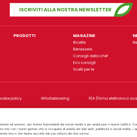
ISCRIVITI ALLA NOSTRA NEWSLETTER
PRODOTTI
MAGAZINE
N
Ricette
N
Benessere
Consigli dello chef
Eco consigli
Scelti per te
ookie policy
Whistleblowing
FEA (Firma elettronica av
 16bis 06012 Città di Castello - PG - Cod.Fisc., P.IVA e Reg. Imp. di PG 00
tenuti ed annunci, per fornire funzionalità dei social media e per analizzare il nostro traffico. Co
tro sito con i nostri partner che si occupano di analisi dei dati web, pubblicità e social media, i q
rnito loro o che hanno raccolto dal suo utilizzo dei loro servizi.