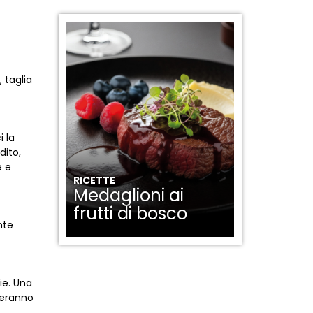
 taglia
i la
dito,
e e
RICETTE
Medaglioni ai
frutti di bosco
nte
ie. Una
ameranno