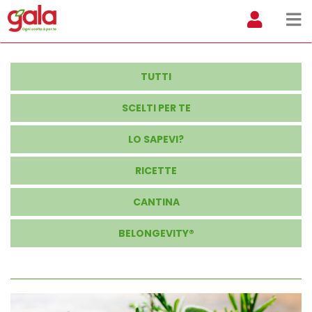
TUTTI
SCELTI PER TE
LO SAPEVI?
RICETTE
CANTINA
BELONGEVITY®