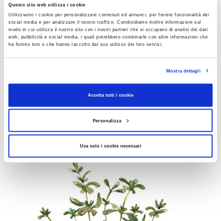
Timo
Questo sito web utilizza i cookie
Utilizziamo i cookie per personalizzare contenuti ed annunci, per fornire funzionalità dei
Ideale per essere essiccato, il timo funziona su tutto, dalla
social media e per analizzare il nostro traffico. Condividiamo inoltre informazioni sul
modo in cui utilizza il nostro sito con i nostri partner che si occupano di analisi dei dati
pasta al pollo, e non disdegna i dolci. La sua nota floreale è
web, pubblicità e social media, i quali potrebbero combinarle con altre informazioni che
ha fornito loro o che hanno raccolto dal suo utilizzo dei loro servizi.
gustosissima nelle torte al limone e mandorle: se vuoi
accentuare il sapore, usa il timo limone.
Mostra dettagli
A tutta salute.
Stimola le difese, contrasta i radicali liberi e
Accetta tutti i cookie
l’invecchiamento, favorisce la digestione, aiuta in caso di
ritenzione idrica, è efficace contro l’acne.
Personalizza
Usa solo i cookie necessari