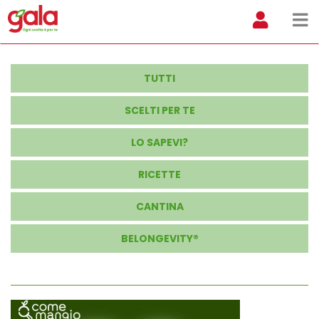
TUTTI
SCELTI PER TE
LO SAPEVI?
RICETTE
CANTINA
BELONGEVITY®