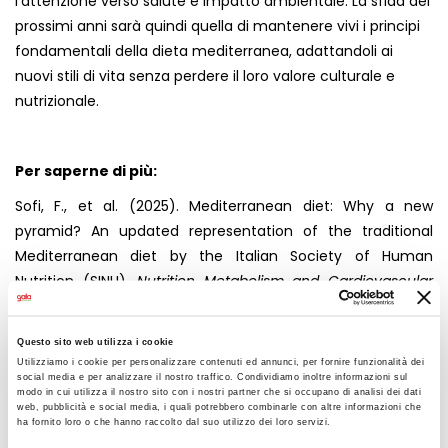
l’attenzione verso salute e impatto ambientale. La sfida dei
prossimi anni sarà quindi quella di mantenere vivi i principi
fondamentali della dieta mediterranea, adattandoli ai
nuovi stili di vita senza perdere il loro valore culturale e
nutrizionale.
Per saperne di più:
Sofi, F., et al. (2025). Mediterranean diet: Why a new
pyramid? An updated representation of the traditional
Mediterranean diet by the Italian Society of Human
Nutrition (SINU).
Nutrition Metabolism and Cardiovascular
Diseases
,
35
(8),
103919.
https://doi.org/10.1016/j.numecd.2025.103919
Questo sito web utilizza i cookie
Utilizziamo i cookie per personalizzare contenuti ed annunci, per fornire funzionalità dei
social media e per analizzare il nostro traffico. Condividiamo inoltre informazioni sul
modo in cui utilizza il nostro sito con i nostri partner che si occupano di analisi dei dati
Per scaricare la Piramide alimentare della Dieta
web, pubblicità e social media, i quali potrebbero combinarle con altre informazioni che
Mediterranea SINU.
https://sinu.it/piramide-sinu/
ha fornito loro o che hanno raccolto dal suo utilizzo dei loro servizi.