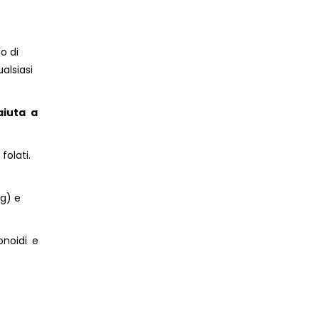
o di
alsiasi
aiuta a
folati.
 g) e
onoidi e