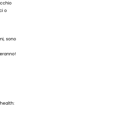
icchio
ci o
imi, sono
zieranno!
 health: