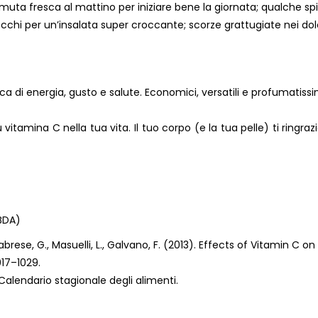
emuta fresca al mattino per iniziare bene la giornata; qualche sp
cchi per un’insalata super croccante; scorze grattugiate nei dol
rica di energia, gusto e salute. Economici, versatili e profumatiss
 vitamina C nella tua vita. Il tuo corpo (e la tua pelle) ti ringra
(BDA)
labrese, G., Masuelli, L., Galvano, F. (2013). Effects of Vitamin C on
1017–1029.
Calendario stagionale degli alimenti
.