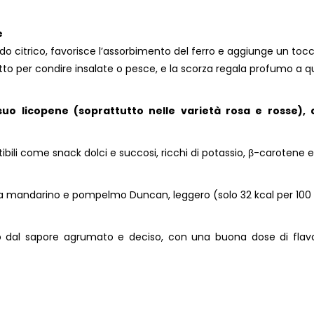
e
acido citrico, favorisce l’assorbimento del ferro e aggiunge un tocc
tto per condire insalate o pesce, e la scorza regala profumo a qu
l suo licopene (soprattutto nelle varietà rosa e rosse), 
stibili come snack dolci e succosi, ricchi di potassio, β-carotene e 
tra mandarino e pompelmo Duncan, leggero (solo 32 kcal per 100
mo dal sapore agrumato e deciso, con una buona dose di flav