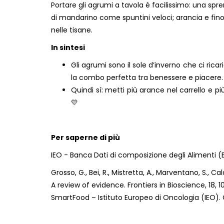
Portare gli agrumi a tavola è facilissimo: una spr
di mandarino come spuntini veloci; arancia e fino
nelle tisane.
In sintesi
Gli agrumi sono il sole d’inverno che ci rica
la combo perfetta tra benessere e piacere.
Quindi sì: metti più arance nel carrello e più
💛
Per saperne di più
IEO - Banca Dati di composizione degli Alimenti 
Grosso, G., Bei, R., Mistretta, A., Marventano, S., Ca
A review of evidence.
Frontiers in Bioscience
, 18, 
SmartFood – Istituto Europeo di Oncologia (IEO).