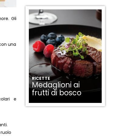
ore. Gli
 con una
RICETTE
Medaglioni ai
frutti di bosco
olari e
nti.
 ruolo