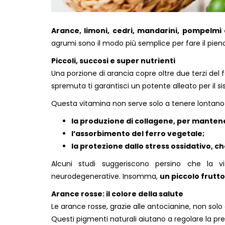
Arance, limoni, cedri, mandarini, pompelm
agrumi sono il modo più semplice per fare il pieno 
Piccoli, succosi e super nutrienti
Una porzione di arancia copre oltre due terzi del 
spremuta ti garantisci un potente alleato per il si
Questa vitamina non serve solo a tenere lontano 
la produzione di collagene, per mantener
l’assorbimento del ferro vegetale;
la protezione dallo stress ossidativo, ch
Alcuni studi suggeriscono persino che la v
neurodegenerative. Insomma,
un piccolo frutt
Arance rosse: il colore della salute
Le arance rosse, grazie alle antocianine, non sol
Questi pigmenti naturali aiutano a regolare la pr