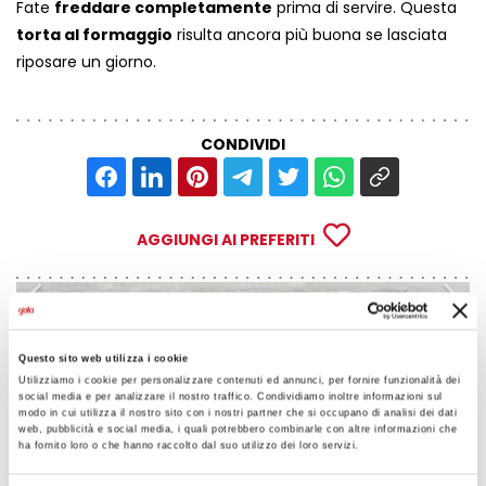
Fate
freddare completamente
prima di servire. Questa
torta al formaggio
risulta ancora più buona se lasciata
riposare un giorno.
CONDIVIDI
AGGIUNGI AI PREFERITI
Precedente
Su
Questo sito web utilizza i cookie
Utilizziamo i cookie per personalizzare contenuti ed annunci, per fornire funzionalità dei
social media e per analizzare il nostro traffico. Condividiamo inoltre informazioni sul
modo in cui utilizza il nostro sito con i nostri partner che si occupano di analisi dei dati
web, pubblicità e social media, i quali potrebbero combinarle con altre informazioni che
ha fornito loro o che hanno raccolto dal suo utilizzo dei loro servizi.