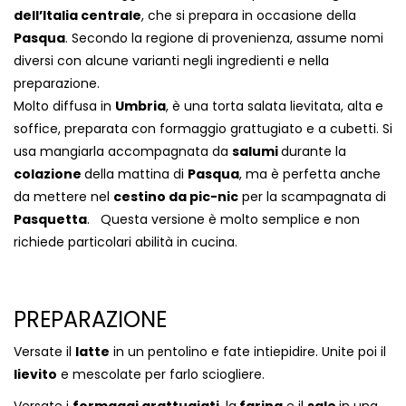
dell’Italia centrale
, che si prepara in occasione della
Pasqua
. Secondo la regione di provenienza, assume nomi
diversi con alcune varianti negli ingredienti e nella
preparazione.
Molto diffusa in
Umbria
, è una torta salata lievitata, alta e
soffice, preparata con formaggio grattugiato e a cubetti. Si
usa mangiarla accompagnata da
salumi
durante la
colazione
della mattina di
Pasqua
, ma è perfetta anche
da mettere nel
cestino da pic-nic
per la scampagnata di
Pasquetta
. Questa versione è molto semplice e non
richiede particolari abilità in cucina.
PREPARAZIONE
Versate il
latte
in un pentolino e fate intiepidire. Unite poi il
lievito
e mescolate per farlo sciogliere.
Versate i
formaggi grattugiati
, la
farina
e il
sale
in una