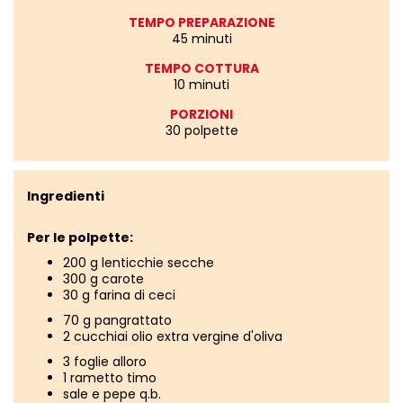
TEMPO PREPARAZIONE
45 minuti
TEMPO COTTURA
10 minuti
PORZIONI
30 polpette
Ingredienti
Per le polpette:
200 g lenticchie secche
300 g carote
30 g farina di ceci
70 g pangrattato
2 cucchiai olio extra vergine d'oliva
3 foglie alloro
1 rametto timo
sale e pepe q.b.