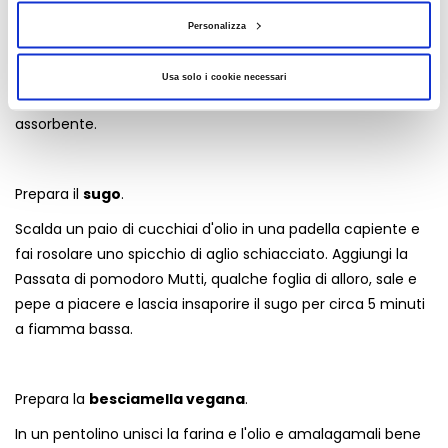
Forma con il composto delle palline da circa 20 g
Personalizza
modellandole con le mani, poi passale nel pangrattato.
Friggi le polpette in olio caldo per un paio di minuti fino a
Usa solo i cookie necessari
doratura e scolale su un piatto coperto con della carta
assorbente.
Prepara il
sugo
.
Scalda un paio di cucchiai d'olio in una padella capiente e
fai rosolare uno spicchio di aglio schiacciato. Aggiungi la
Passata di pomodoro Mutti, qualche foglia di alloro, sale e
pepe a piacere e lascia insaporire il sugo per circa 5 minuti
a fiamma bassa.
Prepara la
besciamella vegana
.
In un pentolino unisci la farina e l'olio e amalagamali bene