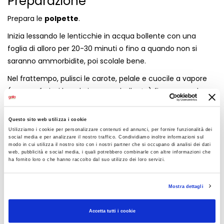
Preparazione
Prepara le
polpette
.
Inizia lessando le lenticchie in acqua bollente con una
foglia di alloro per 20-30 minuti o fino a quando non si
saranno ammorbidite, poi scolale bene.
Nel frattempo, pulisci le carote, pelale e cuocile a vapore
(o se preferisci lessale in acqua bollente) fino a quando
non saranno morbide.
Una volta raffreddate lenticchie e carote, lavorale in un
Questo sito web utilizza i cookie
Utilizziamo i cookie per personalizzare contenuti ed annunci, per fornire funzionalità dei
robot da cucina insieme all'olio, il sale, il pepe e il timo, fino
social media e per analizzare il nostro traffico. Condividiamo inoltre informazioni sul
ad ottenere un composto cremoso ma non
modo in cui utilizza il nostro sito con i nostri partner che si occupano di analisi dei dati
web, pubblicità e social media, i quali potrebbero combinarle con altre informazioni che
perfettamente liscio.
ha fornito loro o che hanno raccolto dal suo utilizzo dei loro servizi.
Trasferisci il composto in una ciotola capiente, aggiungi la
farina di ceci e il pangrattato fino a ottenere una
Mostra dettagli
consistenza soda e facilmente lavorabile con le mani (se
necessario aggiungi ulteriore pangrattato).
Accetta tutti i cookie