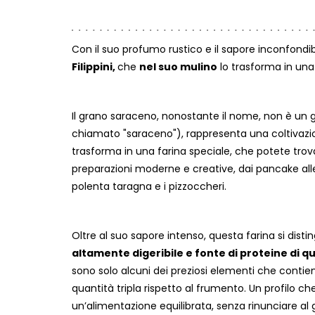
Con il suo profumo rustico e il sapore inconfondib
Filippini,
che
nel suo mulino
lo trasforma in una 
Il grano saraceno, nonostante il nome, non è un g
chiamato "saraceno"), rappresenta una coltivazione t
trasforma in una farina speciale, che potete trovar
preparazioni moderne e creative, dai pancake alle
polenta taragna e i pizzoccheri.
Oltre al suo sapore intenso, questa farina si distin
altamente digeribile e fonte di proteine di qua
sono solo alcuni dei preziosi elementi che contie
quantità tripla rispetto al frumento. Un profilo c
un’alimentazione equilibrata, senza rinunciare al 