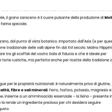
ile, il grano saraceno è il cuore pulsante della produzione di
Mol
farina speciale.
rano, dal punto di vista botanico. Importato dall'Asia (e per que
radizionale delle valli alpine fin dal XVI secolo. Molino Filippini
e tra gli scaffali del vostro Gala di fiducia e che è ideale per
 torte rustiche, ma perfetta anche per ricette della tradizione
gue per le proprietà nutrizionali: è naturalmente priva di glutine,
lità, fibre e sali minerali
. Ferro, fosforo, potassio, magnesio e
ne, insieme a un amminoacido essenziale – la lisina – presente i
he la rende un ingrediente prezioso per chi desidera seguire
gusto.