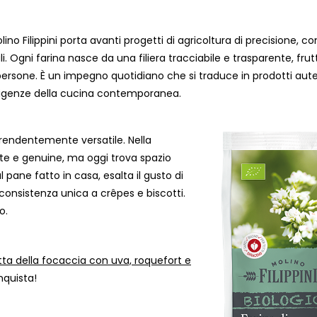
no Filippini porta avanti progetti di agricoltura di precisione, co
urali. Ogni farina nasce da una filiera tracciabile e trasparente, frut
persone. È un impegno quotidiano che si traduce in prodotti aute
esigenze della cucina contemporanea.
prendentemente versatile. Nella
te e genuine, ma oggi trova spazio
 pane fatto in casa, esalta il gusto di
 consistenza unica a crêpes e biscotti.
o.
tta della focaccia con uva, roquefort e
quista!