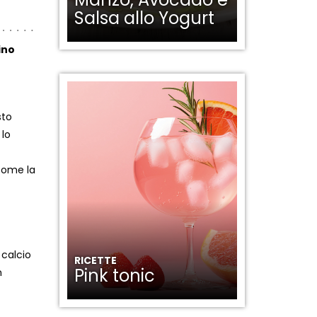
Salsa allo Yogurt
ino
sto
 lo
 come la
 calcio
RICETTE
Pink tonic
n