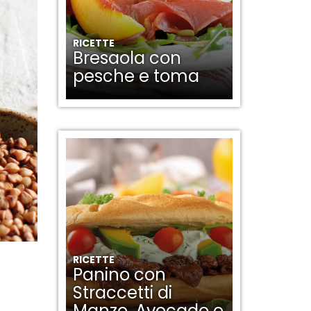
RICETTE
Bresaola con
pesche e toma
RICETTE
Panino con
Straccetti di
Manzo, Avocado e