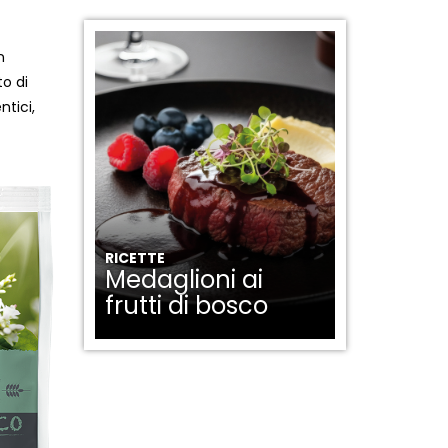
n
to di
ntici,
RICETTE
Medaglioni ai
frutti di bosco