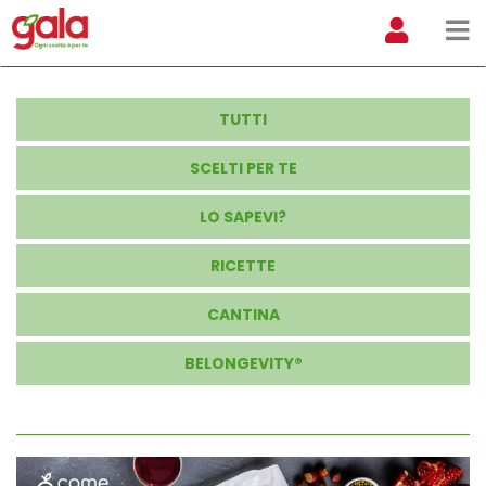
TUTTI
SCELTI PER TE
LO SAPEVI?
RICETTE
CANTINA
BELONGEVITY®