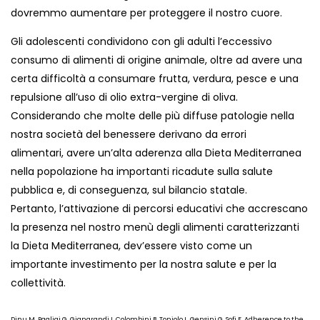
dovremmo aumentare per proteggere il nostro cuore.
Gli adolescenti condividono con gli adulti
l’eccessivo
consumo di alimenti di origine animale
, oltre ad avere una
certa
difficoltà a consumare frutta, verdura, pesce e una
repulsione all’uso di olio extra-vergine di oliva.
Considerando che molte delle più diffuse patologie nella
nostra società del benessere derivano da errori
alimentari,
avere un’alta aderenza alla Dieta Mediterranea
nella popolazione ha importanti ricadute sulla salute
pubblica
e, di conseguenza,
sul bilancio statale
.
Pertanto,
l’attivazione di percorsi educativi che accrescano
la presenza nel nostro menù degli alimenti caratterizzanti
la Dieta Mediterranea, dev’essere visto come un
importante investimento per la nostra salute e per la
collettività
.
Dinu M, Pagliai G, Giangrandi I, Colombini B, Toniolo L, Gensini G, Sofi F. Adherence to the