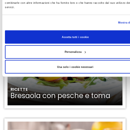
LEGGI ANCHE
combinarle con altre informazioni che ha fornito loro o che hanno raccolto dal suo utilizzo dei
servizi.
Mostra d
Accetta tutti i cookie
Personalizza
Usa solo i cookie necessari
RICETTE
Bresaola con pesche e toma