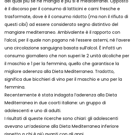
dei quali più se ne mangia e più si è mediterranei. Opposto
è il discorso per il consumo di latticini e carni fresche e
trasformate, dove è il consumo ridotto (ma non il rifiuto di
questi cibi) ad essere considerato segno distintivo del
mangiare mediterraneo. Ambivalente è il rapporto con
l’alcol, per il quale non pagano né l’essere astemi, né l’avere
una circolazione sanguigna basata sull’alcol. È infatti un
consumo giornaliero che non superi le 2 unità alcoliche per
il maschio e 1 per la femmina, quello che garantisce la
migliore aderenza alla Dieta Mediterranea. Tradotto,
significa due bicchieri di vino per il maschio e uno per la
femmina.
Recentemente è stata indagata l’aderenza alla Dieta
Mediterranea in due coorti italiane: un gruppo di
adolescenti e uno di adulti.
I risultati di queste ricerche sono chiari:
gli adolescenti
avevano un’adesione alla Dieta Mediterranea inferiore
rispetto a chi è più avanti con gli anni
.