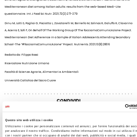
Mediterranean diet among Italian adults: results from the web-based Medi-Lite
questionnaire. Int J Food Sci Nutr. 2021;72(2):271-279
Dinu M, Lotti S, Pagliai G, Pisciotta L, Zavatarelli M, Borriello M, Solinas R, Galuffo R, Clavarino
A, Acerra E, Sofi F, On Behalf Of The Working Group Of The facciamoComunicAzione Project.
Mediterranean Diet Adherence in a Sample of Italian Adolescents Attending Secondary
School-The “#facciamoComunicAzione” Project.
Nutrients. 2021;13(8):2806
Redatto da: Filippo Rossi
Ricercatore Nutrizione Umana
Facoltà di Scienze Agrarie, Alimentari e Ambientali
Università Cattolica del Sacro Cuore
CONDIVIDI
Questo sito web utilizza i cookie
AGGIUNGI AI PREFERITI
Utilizziamo i cookie per personalizzare contenuti ed annunci, per fornire funzionalità dei soc
per analizzare il nostro traffico. Condividiamo inoltre informazioni sul modo in cui utilizza il 
con i nostri partner che si occupano di analisi dei dati web, pubblicità e social media, i quali