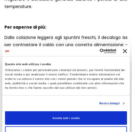
temperature.
Per saperne di più:
Dalla colazione leggera agli spuntini freschi, il decalogo Iss
per contrastare il caldo con una corretta alimentazione -
ISS
Questo sito web utilizza i cookie
Utilizziamo i cookie per personalizzare contenuti ed annunci, per fornire funzionalità dei
Redatto da:
social media e per analizzare il nostro traffico. Condividiamo inoltre informazioni sul
modo in cui utilizza il nostro sito con i nostri partner che si occupano di analisi dei dati
Bisagni Francesca
web, pubblicità e social media, i quali potrebbero combinarle con altre informazioni che
Facoltà di Scienze Agrarie, Alimentari e Ambientali
ha fornito loro o che hanno raccolto dal suo utilizzo dei loro servizi.
Università Cattolica del Sacro Cuore, Piacenza
Mostra dettagli
CONDIVIDI
Accetta tutti i cookie