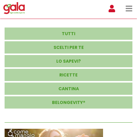
TUTTI
SCELTI PER TE
LO SAPEVI?
RICETTE
CANTINA
BELONGEVITY®