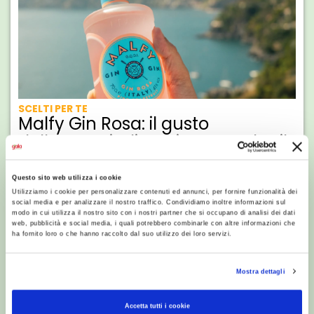
SCELTI PER TE
Malfy Gin Rosa: il gusto
dell’estate italiana in un cocktail
dal fascino mediterraneo
Questo sito web utilizza i cookie
Utilizziamo i cookie per personalizzare contenuti ed annunci, per fornire funzionalità dei
social media e per analizzare il nostro traffico. Condividiamo inoltre informazioni sul
modo in cui utilizza il nostro sito con i nostri partner che si occupano di analisi dei dati
web, pubblicità e social media, i quali potrebbero combinarle con altre informazioni che
ha fornito loro o che hanno raccolto dal suo utilizzo dei loro servizi.
Mostra dettagli
Accetta tutti i cookie