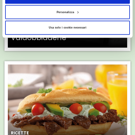
RICETTE
Gamberoni al Prosecco
Personalizza
Superiore Docg Millesimato
Extra Dry Cantina Produttori
Usa solo i cookie necessari
Valdobbiadene
RICETTE