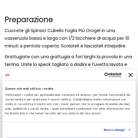
Preparazione
Cuocete gli Spinaci Cubello Foglia Più Orogel in una
casseruola bassa e larga con 1/2 bicchiere di acqua per 10
minuti a pentola coperta. Scolateli e lasciateli intiepidire.
Grattugiate con una grattugia a fori larghi la provola in una
terrina. Unite lo speck tagliato a dadini e l’uvetta lavata e
scolata. Aggiungete gli spinaci, oliate, salate, pepate e
mescolate accuratamente.
Questo sito web utilizza i cookie
Stendete la pasta sfoglia, farcite con il ripieno di spinaci al
Utilizziamo i cookie per personalizzare contenuti ed annunci, per fornire funzionalità dei
centro, lungo la parte più lunga; coprite con la pasta e
social media e per analizzare il nostro traffico. Condividiamo inoltre informazioni sul
modo in cui utilizza il nostro sito con i nostri partner che si occupano di analisi dei dati
incidete la superficie con dei leggeri tagli.
web, pubblicità e social media, i quali potrebbero combinarle con altre informazioni che
ha fornito loro o che hanno raccolto dal suo utilizzo dei loro servizi.
Spennellate di latte e cuocete a 190°C per 20-25 minuti.
Una variante vegetariana? Eliminate lo speck e aggiungete
Mostra dettagli
all’impasto 3 cucchiai di pinoli tostati in padella per qualche