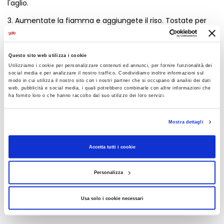
l'aglio.
3. Aumentate la fiamma e aggiungete il riso. Tostate per
circa 1-2 minuti, mescolando. Iniziate la cottura
aggiungendo il brodo caldo, un mestolo alla volta,
Questo sito web utilizza i cookie
aspettando che venga assorbito prima di aggiungerne
Utilizziamo i cookie per personalizzare contenuti ed annunci, per fornire funzionalità dei
altro.
social media e per analizzare il nostro traffico. Condividiamo inoltre informazioni sul
modo in cui utilizza il nostro sito con i nostri partner che si occupano di analisi dei dati
4. A circa 5 minuti dalla fine della cottura (dopo circa 12
web, pubblicità e social media, i quali potrebbero combinarle con altre informazioni che
ha fornito loro o che hanno raccolto dal suo utilizzo dei loro servizi.
minuti), incorporate la maggior parte dei cubetti di zucca
arrosto nel risotto.
Mostra dettagli
5. Raggiunta la cottura al dente (circa 17 minuti totali),
spegnete il fuoco. Aggiungete il burro freddo a cubetti e il
Accetta tutti i cookie
Mont Brie Bleu a pezzi. Mantecate energicamente per
amalgamare e ottenere una perfetta cremosità all'onda.
Personalizza
6. Lasciate riposare il risotto coperto per 1-2 minuti. Servite
immediatamente, guarnendo ogni piatto con i cubetti di
Usa solo i cookie necessari
zucca tenuti da parte.