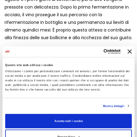
pressate con delicatezza. Dopo la prima fermentazione in
acciaio, il vino prosegue il suo percorso con la
rifermentazione in bottiglia e una permanenza sui lieviti di
almeno quindici mesi. È proprio questa attesa a contribuire
alla finezza delle sue bollicine e alla ricchezza del suo gusto.
Le Premier Brut Cesarini Sforza è una scelta ideale per un
Questo sito web utilizza i cookie
Utilizziamo i cookie per personalizzare contenuti ed annunci, per fornire funzionalità dei
aperitivo elegante, un brindisi speciale o una cena in
social media e per analizzare il nostro traffico. Condividiamo inoltre informazioni sul
compagnia. Uno spumante capace di accompagnare con
modo in cui utilizza il nostro sito con i nostri partner che si occupano di analisi dei dati
web, pubblicità e social media, i quali potrebbero combinarle con altre informazioni che
discrezione e carattere i momenti più conviviali, portando
ha fornito loro o che hanno raccolto dal suo utilizzo dei loro servizi.
in tavola tutto il fascino del Trentino.
Mostra dettagli
CONDIVIDI
Accetta tutti i cookie
Personalizza