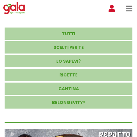
TUTTI
SCELTI PER TE
LO SAPEVI?
RICETTE
CANTINA
BELONGEVITY®