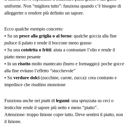
uniforme. Non “migliora tutto”: funziona quando c’è bisogno di
alleggerire o rendere più definito un sapore.
Ecco qualche esempio concreto:
•
Su un
pesce alla griglia o al forno
: qualche goccia alla fine
pulisce il palato e rende il boccone meno grasso
•
Su una
cotoletta o fritti
: aiuta a contrastare l’olio e rende il
piatto meno pesante
•
In un
risotto
molto mantecato (burro e formaggio): poche gocce
alla fine evitano l’effetto “stucchevole”
•
Su
verdure
dolci
(zucchine, carote, zucca): crea contrasto e
impedisce che risultino monotone
Funziona anche nei piatti di
legumi
: una spruzzata su ceci o
lenticchie rende il sapore più netto e meno “piatto”.
Attenzione: troppo limone copre tutto. Deve sentirsi il piatto, non
il limone.