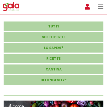
TUTTI
SCELTI PER TE
LO SAPEVI?
RICETTE
CANTINA
BELONGEVITY®