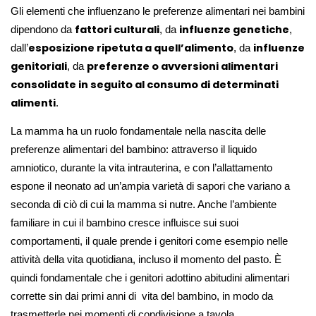
Gli elementi che influenzano le preferenze alimentari nei bambini
fattori culturali
influenze genetiche
dipendono da
, da
,
esposizione ripetuta a quell’alimento
influenze
dall’
, da
genitoriali
preferenze o avversioni alimentari
, da
consolidate in seguito al consumo di determinati
alimenti
.
La mamma ha un ruolo fondamentale nella nascita delle
preferenze alimentari del bambino: attraverso il liquido
amniotico, durante la vita intrauterina, e con l’allattamento
espone il neonato ad un’ampia varietà di sapori che variano a
seconda di ciò di cui la mamma si nutre. Anche l’ambiente
familiare in cui il bambino cresce influisce sui suoi
comportamenti, il quale prende i genitori come esempio nelle
attività della vita quotidiana, incluso il momento del pasto. È
quindi fondamentale che i genitori adottino abitudini alimentari
corrette sin dai primi anni di vita del bambino, in modo da
trasmetterle nei momenti di condivisione a tavola.