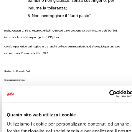
bambino non gradisce, senza costringerlo, per
indurne la tolleranza;
5.
Non incoraggiare il “fuori pasto”.
Luzi L, Agostoni C, Bier D, Favaro C, Ghiselli A, Gregori D, Moreno Aznar LA. L’alimentazione dei bambini.
Manuale sulla nutrizione per i genitori. 2015, Edra.
Consiglio per la ricerca in agricoltura e l’analisi dell’economia agraria (CREA). Linee guida per una sana
alimentazione. Dossier scientifico, 2017.
Redatto da: Rossella Dodi
Biologa nutrizionista
Facoltà di Scienze Agrarie, Alimentari e Ambientali
Università Cattolica del Sacro Cuore
Questo sito web utilizza i cookie
Utilizziamo i cookie per personalizzare contenuti ed annunci,
CONDIVIDI
fornire funzionalità dei social media e per analizzare il nostro