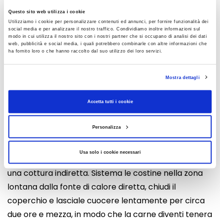
venticinque minuti, mescolando di tanto in tanto per
Questo sito web utilizza i cookie
evitare che la salsa si attacchi al fondo del pentolino.
Utilizziamo i cookie per personalizzare contenuti ed annunci, per fornire funzionalità dei
social media e per analizzare il nostro traffico. Condividiamo inoltre informazioni sul
modo in cui utilizza il nostro sito con i nostri partner che si occupano di analisi dei dati
web, pubblicità e social media, i quali potrebbero combinarle con altre informazioni che
Quando la salsa avrà raggiunto una consistenza
ha fornito loro o che hanno raccolto dal suo utilizzo dei loro servizi.
densa e vellutata, spegni il fuoco e lasciala
Mostra dettagli
raffreddare completamente. Durante il
raffreddamento continuerà ad addensarsi
Accetta tutti i cookie
leggermente.
Personalizza
Accendi la griglia a carbone o a gas e stabilizza la
Usa solo i cookie necessari
temperatura tra i 130 °C e i 140 °C, predisponendo
una cottura indiretta. Sistema le costine nella zona
lontana dalla fonte di calore diretta, chiudi il
coperchio e lasciale cuocere lentamente per circa
due ore e mezza, in modo che la carne diventi tenera