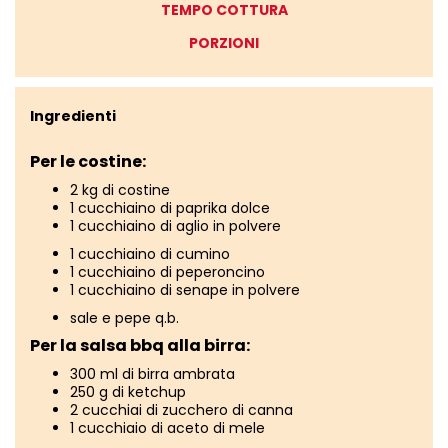
TEMPO COTTURA
PORZIONI
Ingredienti
Per le costine:
2 kg di costine
1 cucchiaino di paprika dolce
1 cucchiaino di aglio in polvere
1 cucchiaino di cumino
1 cucchiaino di peperoncino
1 cucchiaino di senape in polvere
sale e pepe q.b.
Per la salsa bbq alla birra:
300 ml di birra ambrata
250 g di ketchup
2 cucchiai di zucchero di canna
1 cucchiaio di aceto di mele