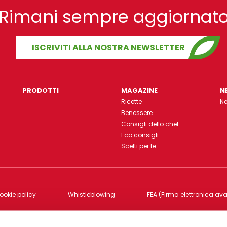
Rimani sempre aggiornat
ISCRIVITI ALLA NOSTRA NEWSLETTER
PRODOTTI
MAGAZINE
N
Ricette
N
Benessere
Consigli dello chef
Eco consigli
Scelti per te
ookie policy
Whistleblowing
FEA (Firma elettronica av