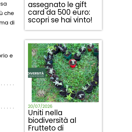
assegnato le gift
rsa
card da 500 euro:
iù che
scopri se hai vinto!
rma di
orio e
20/07/2026
Uniti nella
biodiversità al
Frutteto di