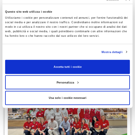
trasmettere un messaggio fondamentale:
uscire dalla
violenza si può
.
Questo sito web utilizza i cookie
Utilizziamo i cookie per personalizzare contenuti ed annunci, per fornire funzionalità dei
social media e per analizzare il nostro traffico. Condividiamo inoltre informazioni sul
modo in cui utilizza il nostro sito con i nostri partner che si occupano di analisi dei dati
web, pubblicità e social media, i quali potrebbero combinarle con altre informazioni che
ha fornito loro o che hanno raccolto dal suo utilizzo dei loro servizi.
Mostra dettagli
CONDIVIDI
Accetta tutti i cookie
LEGGI ANCHE
Personalizza
Usa solo i cookie necessari