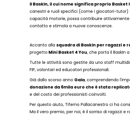
Il Baskin, il cui nome significa proprio Basket
canestri e ruoli specifici (come i giocatori-tuto
capacità motorie, possa contribuire attivamente a
contatto e stimola a nuove conoscenze.
Accanto alla
squadra di Baskin per ragazzi e ra
progetto
Mini Basket 4 You
, che porta il BaskIn 
Tutte le attività sono gestite da uno staff multidis
FIP, volontari ed educatori professionali.
Già dallo scorso anno
Gala
, comprendendo l'impor
donazione da 6mila euro che è stata replica
e del costo dei professionisti coinvolti.
Per questo aiuto, Tiferno Pallacanestro ci ha cons
Ma il vero premio, per noi, è il sorriso di ragazz