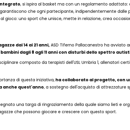
 Integrato
, si ispira al basket ma con un regolamento adattato:
r) garantiscono che ogni partecipante, indipendentemente dalle 
l gioco: uno sport che unisce, mette in relazione, crea occasion
gazze dai 14 ai 21 anni,
ASD Tiferno Pallacanestro ha avviato a
a
bambini dagli 8 agli 11 anni con disturbi dello spettro autist
ciplinare composto da terapisti dell'USL Umbria 1, allenatori certi
tanza di questa iniziativa,
ha collaborato al progetto, con 
ta anche quest'anno
, a sostegno dell'acquisto di attrezzature s
egnato una targa di ringraziamento della quale siamo lieti e orgo
i e ragazze che possono giocare e crescere con questo sport.