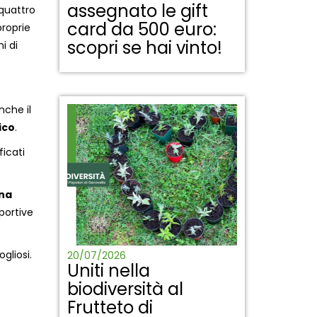
assegnato le gift
 quattro
card da 500 euro:
proprie
scopri se hai vinto!
i di
nche il
ico
.
ficati
una
portive
gliosi.
20/07/2026
Uniti nella
biodiversità al
Frutteto di