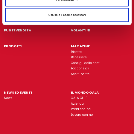
Gala è un'insegna di proprietà dell'azienda
L'Abbondanz
Usa solo i cookie necessari
Rimani sempre aggiorn
ISCRIVITI ALLA NOSTRA NEWSLETTER
PUNTI VENDITA
VOLANTINI
PRODOTTI
MAGAZINE
Ricette
Benessere
Consigli dello chef
Eco consigli