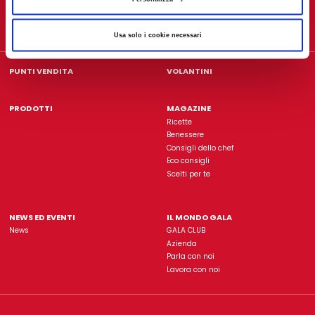
Gala è un'insegna di proprietà dell'azienda
L'Abbondanz
Usa solo i cookie necessari
Rimani sempre aggiorn
ISCRIVITI ALLA NOSTRA NEWSLETTER
PUNTI VENDITA
VOLANTINI
PRODOTTI
MAGAZINE
Ricette
Benessere
Consigli dello chef
Eco consigli