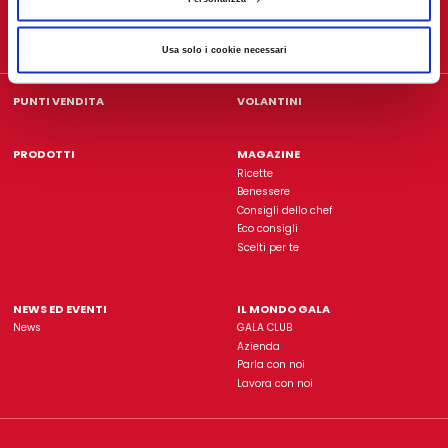
Gala è un'insegna di proprietà dell'azienda
L'Abbondanz
Usa solo i cookie necessari
Rimani sempre aggiorn
ISCRIVITI ALLA NOSTRA NEWSLETTER
PUNTI VENDITA
VOLANTINI
PRODOTTI
MAGAZINE
Ricette
Benessere
Consigli dello chef
Eco consigli